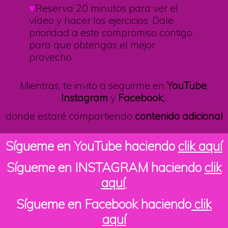
♥️
Reserva 20 minutos para ver el
vídeo y hacer los ejercicios. Dale
prioridad a este compromiso contigo,
para que obtengas el mejor
provecho.
Mientras, te invito a seguirme en
YouTube
,
Instagram
y
Facebook,
donde estaré compartiendo
contenido adicional
Sígueme en YouTube haciendo
clik aquí
Sígueme en INSTAGRAM haciendo
clik
aquí
Sígueme en Facebook haciendo
clik
aquí