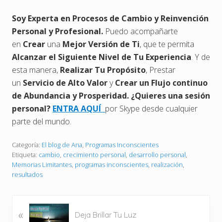
Soy Experta en Procesos de Cambio y Reinvención
Personal y Profesional.
Puedo acompañarte
en
Crear
una
Mejor Versión de Ti
, que te permita
Alcanzar el Siguiente Nivel de Tu Experiencia
. Y de
esta manera,
Realizar Tu Propósito
, Prestar
un
Servicio de Alto Valor
y
Crear un Flujo continuo
de Abundancia y Prosperidad. ¿Quieres una sesión
personal?
ENTRA AQUÍ
por Skype desde cualquier
parte del mundo.
Categoría:
El blog de Ana
,
Programas Inconscientes
Etiqueta:
cambio
,
crecimiento personal
,
desarrollo personal
,
Memorias Limitantes
,
programas inconscientes
,
realización
,
resultados
E
«
Deja Brillar Tu Luz
n