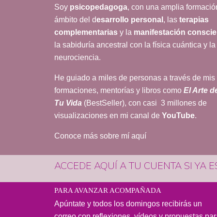
Soy
psicopedagoga
, con una amplia formació
ámbito del d
esarrollo personal
, las
terapias
complementarias
y la
manifestación conscie
la sabiduría ancestral con la física cuántica y la
neurociencia.
He guiado a miles de personas a través de mis
formaciones, mentorías y libros como
El Arte d
Tu Vida
(BestSeller), con casi 3 millones de
visualizaciones en mi canal de
YouTube
.
Conoce más sobre mí aquí
ACCEDE AQUÍ A TU CUENTA SI YA 
PARA AVANZAR ACOMPAÑADA
Apúntate y todos los domingos recibirás un
correo con reflexiones, vídeos y propuestas par