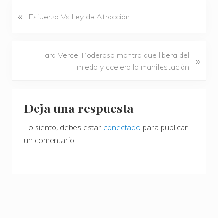
«
E
Esfuerzo Vs Ley de Atracción
n
t
r
S
Tara Verde. Poderoso mantra que libera del
»
a
i
miedo y acelera la manifestación
d
g
a
u
Interacciones
a
i
Deja una respuesta
n
con
e
t
n
Lo siento, debes estar
conectado
para publicar
los
e
t
un comentario.
r
lectores
e
i
e
o
n
r
t
:
r
a