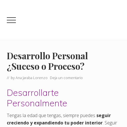
Menu
Saltar
Saltar
al
a
contenido
la
Menu
principal
barra
lateral
principal
Crea
la
Vida
Desarrollo Personal
que
¿Suceso o Proceso?
Deseas
y
Mereces
// by
Ana Jaraba Lorenzo
Deja un comentario
Desarrollarte
Personalmente
Tengas la edad que tengas, siempre puedes
seguir
creciendo y expandiendo tu poder interior
. Seguir