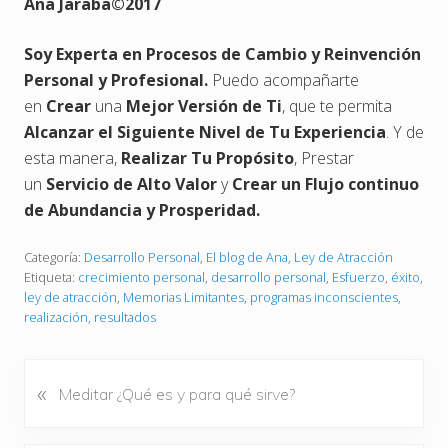
Ana Jaraba
©
2017
Soy Experta en Procesos de Cambio y Reinvención
Personal y Profesional.
Puedo acompañarte
en
Crear
una
Mejor Versión de Ti
, que te permita
Alcanzar el Siguiente Nivel de Tu Experiencia
. Y de
esta manera,
Realizar Tu Propósito
, Prestar
un
Servicio de Alto Valor
y
Crear un Flujo continuo
de Abundancia y Prosperidad.
Categoría:
Desarrollo Personal
,
El blog de Ana
,
Ley de Atracción
Etiqueta:
crecimiento personal
,
desarrollo personal
,
Esfuerzo
,
éxito
,
ley de atracción
,
Memorias Limitantes
,
programas inconscientes
,
realización
,
resultados
«
E
Meditar ¿Qué es y para qué sirve?
n
t