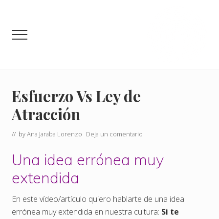
Menu
Saltar
Saltar
al
a
contenido
la
Menu
principal
barra
lateral
principal
Crea
la
Vida
Esfuerzo Vs Ley de
que
Atracción
Deseas
y
Mereces
// by
Ana Jaraba Lorenzo
Deja un comentario
Una idea errónea muy
extendida
En este vídeo/artículo quiero hablarte de una idea
errónea muy extendida en nuestra cultura:
Si te